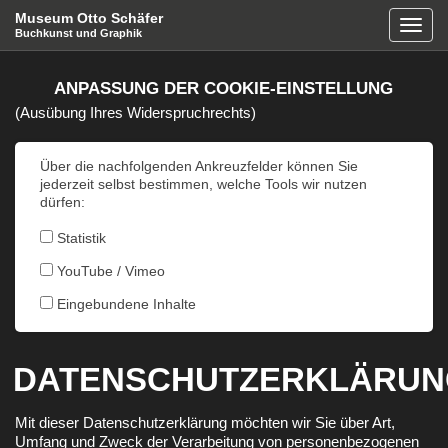
Museum Otto Schäfer
Naviga
Buchkunst und Graphik
ANPASSUNG DER COOKIE-EINSTELLUNG
(Ausübung Ihres Widerspruchrechts)
Über die nachfolgenden Ankreuzfelder können Sie
jederzeit selbst bestimmen, welche Tools wir nutzen
dürfen:
Statistik
YouTube / Vimeo
Eingebundene Inhalte
DATENSCHUTZERKLÄRU
Mit dieser Datenschutzerklärung möchten wir Sie über Art,
Umfang und Zweck der Verarbeitung von personenbezogenen